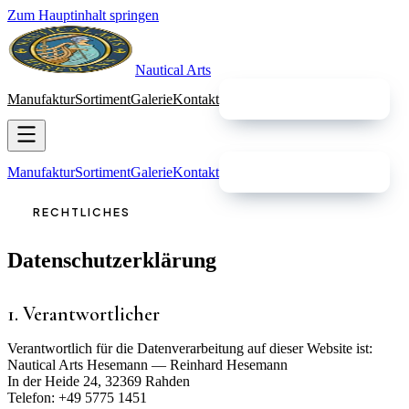
Zum Hauptinhalt springen
Nautical
Arts
Manufaktur
Sortiment
Galerie
Kontakt
Kontakt aufnehmen
Manufaktur
Sortiment
Galerie
Kontakt
Kontakt aufnehmen
RECHTLICHES
Datenschutzerklärung
1. Verantwortlicher
Verantwortlich für die Datenverarbeitung auf dieser Website ist:
Nautical Arts Hesemann
—
Reinhard Hesemann
In der Heide 24
,
32369 Rahden
Telefon:
+49 5775 1451